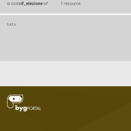
is
ocd:
rif_elezione
of
1 resource
DATA