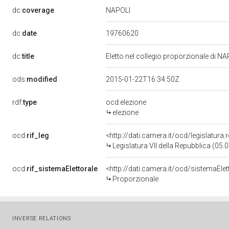
NAPOLI
dc:
coverage
19760620
dc:
date
dc:
title
Eletto nel collegio proporzionale di NA
ods:
modified
2015-01-22T16:34:50Z
rdf:
type
ocd:elezione
elezione
ocd:
rif_leg
<http://dati.camera.it/ocd/legislatura
Legislatura VII della Repubblica (05
ocd:
rif_sistemaElettorale
<http://dati.camera.it/ocd/sistemaElet
Proporzionale
INVERSE RELATIONS