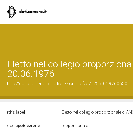
Eletto nel collegio proporzion
20.06.1976
http://dati.camera.it/ocd/elezione.rdf/e7_2650_19760630
rdfs:
label
Eletto nel collegio proporzionale di A
ocd:
tipoElezione
proporzionale