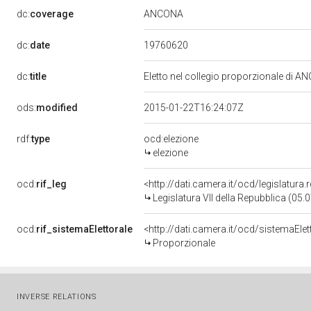
ANCONA
dc:
coverage
19760620
dc:
date
dc:
title
Eletto nel collegio proporzionale di A
ods:
modified
2015-01-22T16:24:07Z
rdf:
type
ocd:elezione
elezione
ocd:
rif_leg
<http://dati.camera.it/ocd/legislatura
Legislatura VII della Repubblica (05
ocd:
rif_sistemaElettorale
<http://dati.camera.it/ocd/sistemaElet
Proporzionale
INVERSE RELATIONS