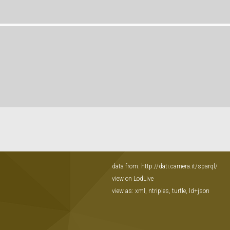
data from:
http://dati.camera.it/sparql/
view on LodLive
view as:
xml
,
ntriples
,
turtle
,
ld+json