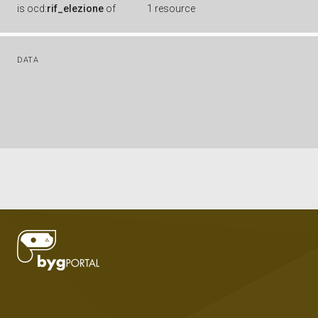
is
ocd:
rif_elezione
of
1 resource
DATA