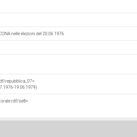
NCONA nelle elezioni del 20.06.1976
.rdf/repubblica_07>
.07.1976-19.06.1979)
torale.rdf/se8>