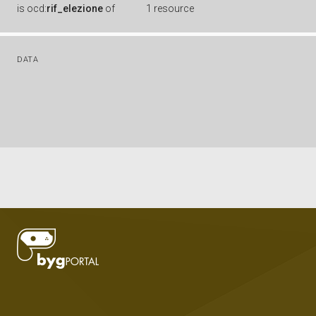
is
ocd:
rif_elezione
of
1 resource
DATA