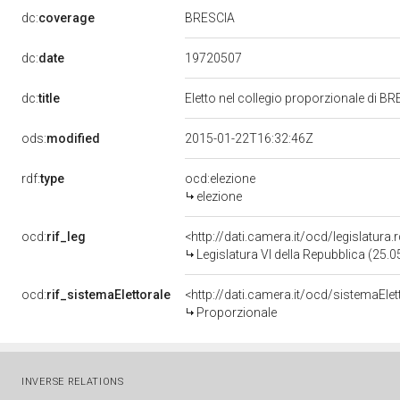
BRESCIA
dc:
coverage
19720507
dc:
date
dc:
title
Eletto nel collegio proporzionale di BR
ods:
modified
2015-01-22T16:32:46Z
rdf:
type
ocd:elezione
elezione
ocd:
rif_leg
<http://dati.camera.it/ocd/legislatura
Legislatura VI della Repubblica (25.
ocd:
rif_sistemaElettorale
<http://dati.camera.it/ocd/sistemaElet
Proporzionale
INVERSE RELATIONS