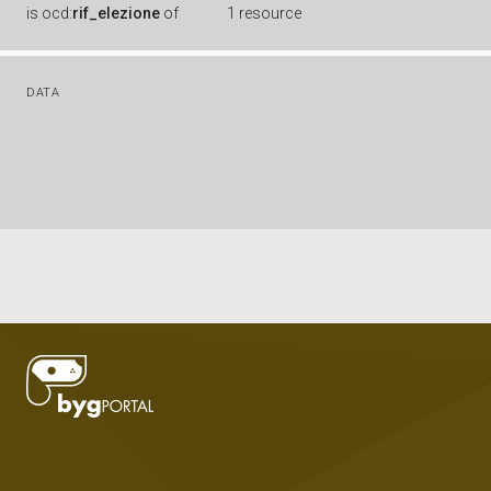
is
ocd:
rif_elezione
of
1 resource
DATA