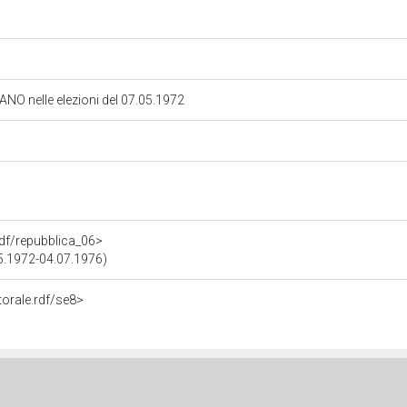
LANO nelle elezioni del 07.05.1972
.rdf/repubblica_06>
05.1972-04.07.1976)
torale.rdf/se8>