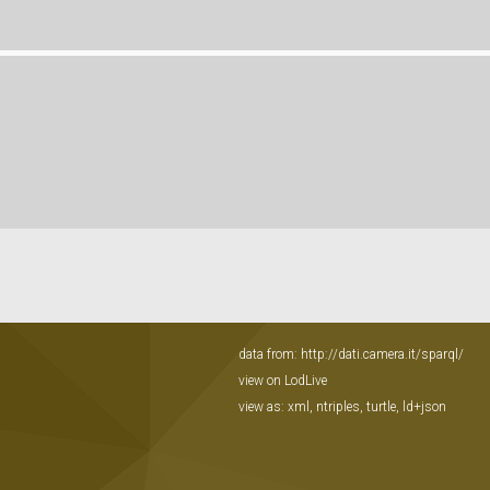
data from:
http://dati.camera.it/sparql/
view on LodLive
view as:
xml
,
ntriples
,
turtle
,
ld+json