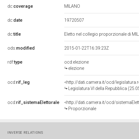
MILANO
dc:
coverage
19720507
dc:
date
dc:
title
Eletto nel collegio proporzionale di MI
ods:
modified
2015-01-22T16:39:23Z
rdf:
type
ocd:elezione
elezione
ocd:
rif_leg
<http://dati.camera.it/ocd/legislatura
Legislatura VI della Repubblica (25.
ocd:
rif_sistemaElettorale
<http://dati.camera.it/ocd/sistemaElet
Proporzionale
INVERSE RELATIONS