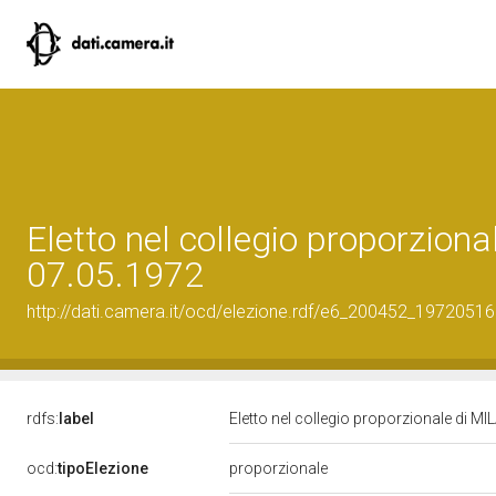
Eletto nel collegio proporziona
07.05.1972
http://dati.camera.it/ocd/elezione.rdf/e6_200452_19720516
rdfs:
label
Eletto nel collegio proporzionale di MI
ocd:
tipoElezione
proporzionale