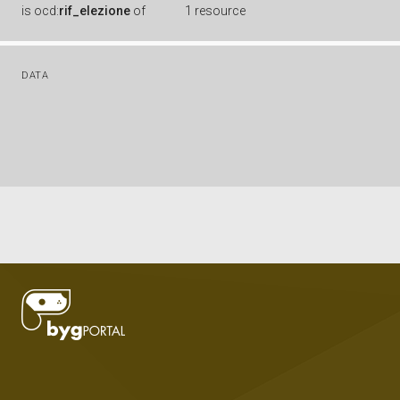
is
ocd:
rif_elezione
of
1 resource
DATA