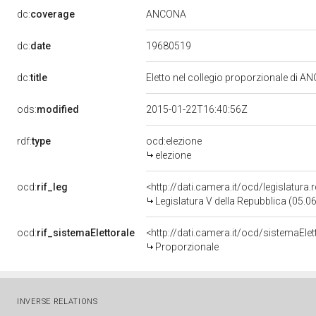
ANCONA
dc:
coverage
19680519
dc:
date
dc:
title
Eletto nel collegio proporzionale di A
ods:
modified
2015-01-22T16:40:56Z
rdf:
type
ocd:elezione
elezione
ocd:
rif_leg
<http://dati.camera.it/ocd/legislatura
Legislatura V della Repubblica (05.
ocd:
rif_sistemaElettorale
<http://dati.camera.it/ocd/sistemaElet
Proporzionale
INVERSE RELATIONS