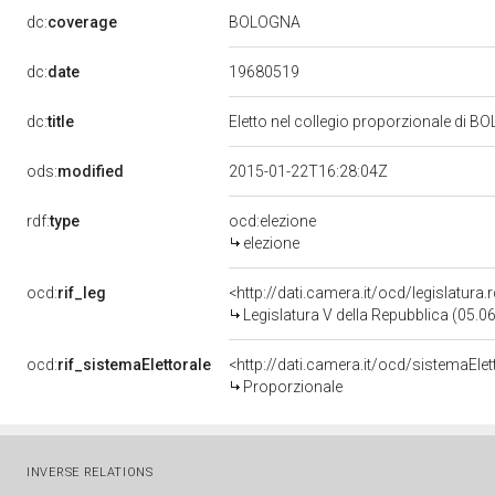
BOLOGNA
dc:
coverage
19680519
dc:
date
dc:
title
Eletto nel collegio proporzionale di B
ods:
modified
2015-01-22T16:28:04Z
rdf:
type
ocd:elezione
elezione
ocd:
rif_leg
<http://dati.camera.it/ocd/legislatura
Legislatura V della Repubblica (05.
ocd:
rif_sistemaElettorale
<http://dati.camera.it/ocd/sistemaElet
Proporzionale
INVERSE RELATIONS