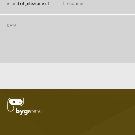
is
ocd:
rif_elezione
of
1 resource
DATA