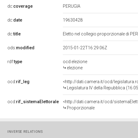
PERUGIA
dc:
coverage
19630428
dc:
date
dc:
title
Eletto nel collegio proporzionale di PE
ods:
modified
2015-01-22T16:29:06Z
rdf:
type
ocd:elezione
elezione
ocd:
rif_leg
<http://dati.camera.it/ocd/legislatura.
Legislatura IV della Repubblica (16.
ocd:
rif_sistemaElettorale
<http://dati.camera.it/ocd/sistemaElet
Proporzionale
INVERSE RELATIONS