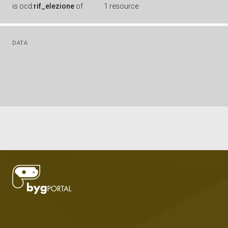
is
ocd:
rif_elezione
of
1 resource
DATA