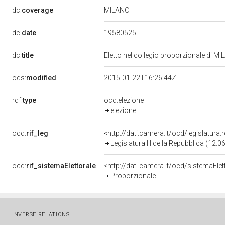
MILANO
dc:
coverage
19580525
dc:
date
dc:
title
Eletto nel collegio proporzionale di MI
ods:
modified
2015-01-22T16:26:44Z
rdf:
type
ocd:elezione
elezione
ocd:
rif_leg
<http://dati.camera.it/ocd/legislatura
Legislatura III della Repubblica (12.
ocd:
rif_sistemaElettorale
<http://dati.camera.it/ocd/sistemaElet
Proporzionale
INVERSE RELATIONS