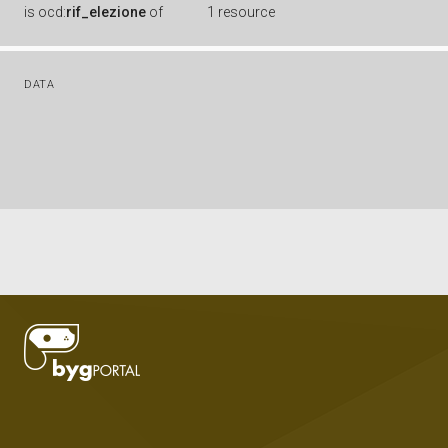
is
ocd:
rif_elezione
of
1 resource
DATA