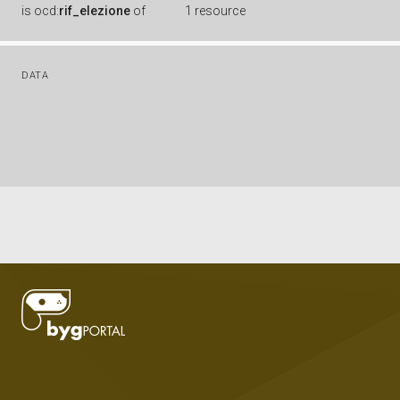
is
ocd:
rif_elezione
of
1 resource
DATA