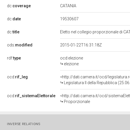
CATANIA
dc:
coverage
19530607
dc:
date
dc:
title
Eletto nel collegio proporzionale di CA
ods:
modified
2015-01-22T16:31:18Z
rdf:
type
ocd:elezione
elezione
ocd:
rif_leg
<http://dati.camera.it/ocd/legislatura
Legislatura II della Repubblica (25.
ocd:
rif_sistemaElettorale
<http://dati.camera.it/ocd/sistemaElet
Proporzionale
INVERSE RELATIONS