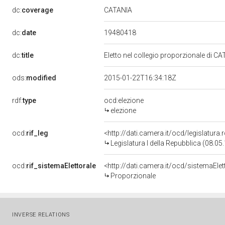
CATANIA
dc:
coverage
19480418
dc:
date
dc:
title
Eletto nel collegio proporzionale di CA
ods:
modified
2015-01-22T16:34:18Z
rdf:
type
ocd:elezione
elezione
ocd:
rif_leg
<http://dati.camera.it/ocd/legislatura
Legislatura I della Repubblica (08.0
ocd:
rif_sistemaElettorale
<http://dati.camera.it/ocd/sistemaElet
Proporzionale
INVERSE RELATIONS