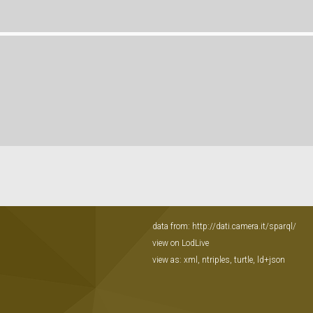
data from:
http://dati.camera.it/sparql/
view on LodLive
view as:
xml
,
ntriples
,
turtle
,
ld+json