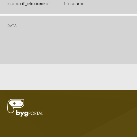
is
ocd:
rif_elezione
of
1 resource
DATA