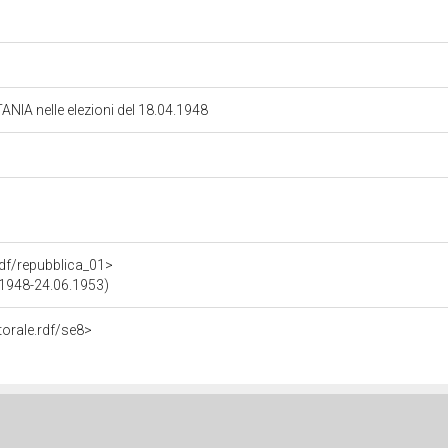
TANIA nelle elezioni del 18.04.1948
.rdf/repubblica_01>
5.1948-24.06.1953)
torale.rdf/se8>