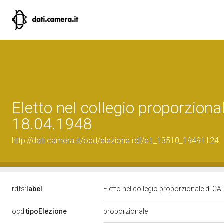
Eletto nel collegio proporziona
18.04.1948
http://dati.camera.it/ocd/elezione.rdf/e1_13510_19491124
rdfs:
label
Eletto nel collegio proporzionale di CA
ocd:
tipoElezione
proporzionale