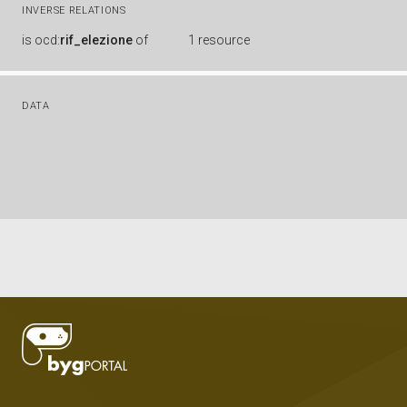
INVERSE RELATIONS
is
ocd:
rif_elezione
of
1 resource
DATA