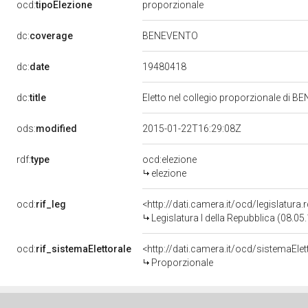
ocd:
tipoElezione
proporzionale
dc:
coverage
BENEVENTO
19480418
dc:
date
dc:
title
Eletto nel collegio proporzionale di B
ods:
modified
2015-01-22T16:29:08Z
rdf:
type
ocd:elezione
elezione
ocd:
rif_leg
<http://dati.camera.it/ocd/legislatura
Legislatura I della Repubblica (08.0
ocd:
rif_sistemaElettorale
<http://dati.camera.it/ocd/sistemaElet
Proporzionale