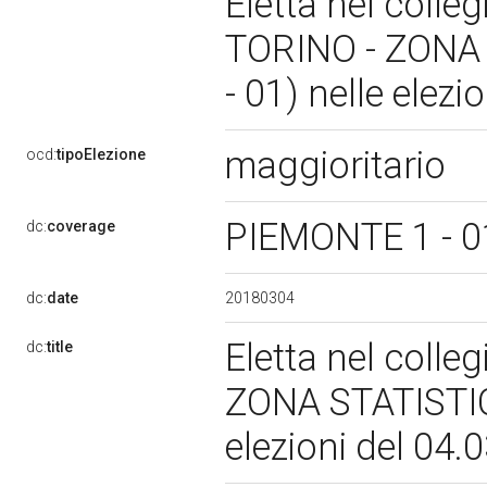
Eletta nel colle
TORINO - ZONA
- 01) nelle elez
maggioritario
ocd:
tipoElezione
PIEMONTE 1 - 
dc:
coverage
20180304
dc:
date
Eletta nel colle
dc:
title
ZONA STATISTIC
elezioni del 04