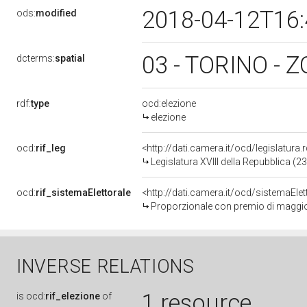
2018-04-12T16
ods:
modified
03 - TORINO - 
dcterms:
spatial
rdf:
type
ocd:elezione
elezione
ocd:
rif_leg
<http://dati.camera.it/ocd/legislatura
Legislatura XVIII della Repubblica (
ocd:
rif_sistemaElettorale
<http://dati.camera.it/ocd/sistemaElet
Proporzionale con premio di maggi
INVERSE RELATIONS
1 resource
is
ocd:
rif_elezione
of