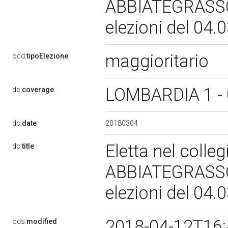
ABBIATEGRASSO 
elezioni del 04
maggioritario
ocd:
tipoElezione
LOMBARDIA 1 -
dc:
coverage
20180304
dc:
date
Eletta nel colle
dc:
title
ABBIATEGRASSO 
elezioni del 04
2018-04-12T16
ods:
modified