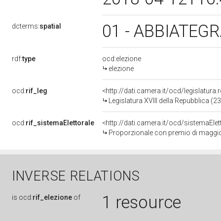
01 - ABBIATEG
dcterms:
spatial
rdf:
type
ocd:elezione
elezione
ocd:
rif_leg
<http://dati.camera.it/ocd/legislatura
Legislatura XVIII della Repubblica (
ocd:
rif_sistemaElettorale
<http://dati.camera.it/ocd/sistemaElet
Proporzionale con premio di maggi
INVERSE RELATIONS
1 resource
is
ocd:
rif_elezione
of