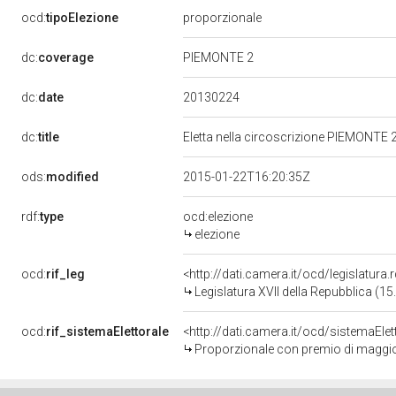
ocd:
tipoElezione
proporzionale
dc:
coverage
PIEMONTE 2
20130224
dc:
date
dc:
title
Eletta nella circoscrizione PIEMONTE 2
ods:
modified
2015-01-22T16:20:35Z
rdf:
type
ocd:elezione
elezione
ocd:
rif_leg
<http://dati.camera.it/ocd/legislatura
Legislatura XVII della Repubblica (1
ocd:
rif_sistemaElettorale
<http://dati.camera.it/ocd/sistemaElet
Proporzionale con premio di maggi