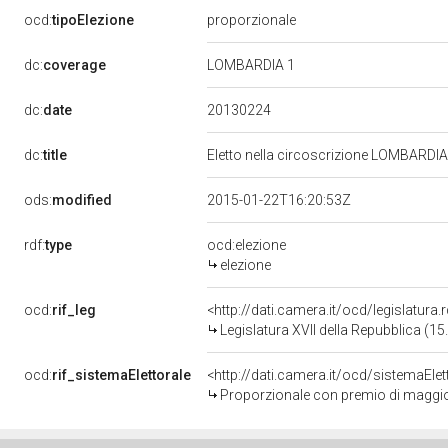
ocd:
tipoElezione
proporzionale
dc:
coverage
LOMBARDIA 1
20130224
dc:
date
dc:
title
Eletto nella circoscrizione LOMBARDIA 
ods:
modified
2015-01-22T16:20:53Z
rdf:
type
ocd:elezione
elezione
ocd:
rif_leg
<http://dati.camera.it/ocd/legislatura
Legislatura XVII della Repubblica (1
ocd:
rif_sistemaElettorale
<http://dati.camera.it/ocd/sistemaElet
Proporzionale con premio di maggi