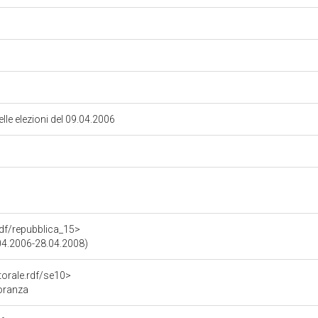
lle elezioni del 09.04.2006
.rdf/repubblica_15>
.04.2006-28.04.2008)
torale.rdf/se10>
oranza