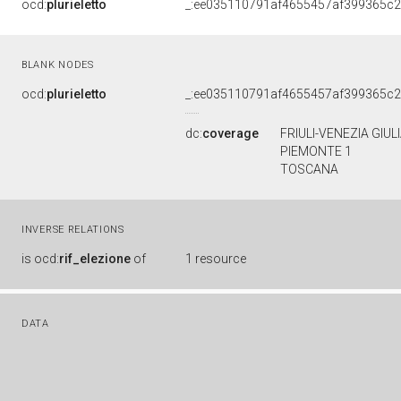
ocd:
plurieletto
_:ee035110791af4655457af399365c2
BLANK NODES
ocd:
plurieletto
_:ee035110791af4655457af399365c2
dc:
coverage
FRIULI-VENEZIA GIUL
PIEMONTE 1
TOSCANA
INVERSE RELATIONS
is
ocd:
rif_elezione
of
1 resource
DATA