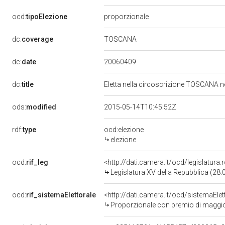
ocd:
tipoElezione
proporzionale
TOSCANA
dc:
coverage
20060409
dc:
date
dc:
title
Eletta nella circoscrizione TOSCANA ne
ods:
modified
2015-05-14T10:45:52Z
rdf:
type
ocd:elezione
elezione
ocd:
rif_leg
<http://dati.camera.it/ocd/legislatura
Legislatura XV della Repubblica (28
ocd:
rif_sistemaElettorale
<http://dati.camera.it/ocd/sistemaElet
Proporzionale con premio di maggi