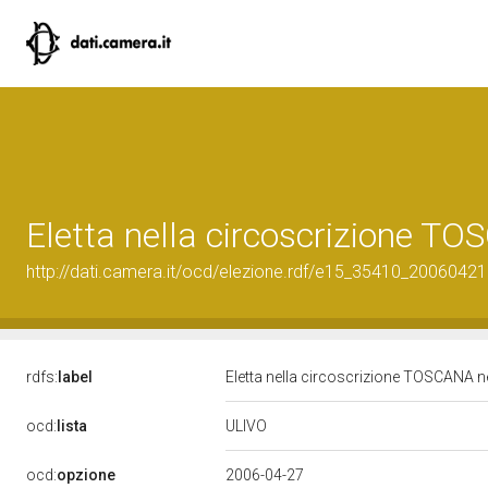
Eletta nella circoscrizione TO
http://dati.camera.it/ocd/elezione.rdf/e15_35410_20060421
rdfs:
label
Eletta nella circoscrizione TOSCANA ne
ULIVO
ocd:
lista
ocd:
opzione
2006-04-27