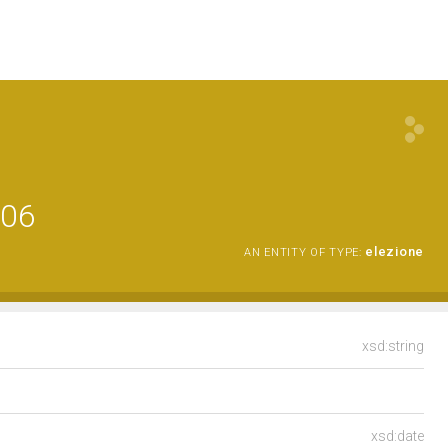
006
elezione
AN ENTITY OF TYPE:
xsd:string
xsd:date