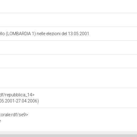
tello (LOMBARDIA 1) nelle elezioni del 13.05.2001
.rdf/repubblica_14>
0.05.2001-27.04.2006)
torale.rdf/se9>
e