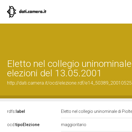
Eletto nel collegio uninominal
elezioni del 13.05.2001
http://dati.camera.it/ocd/elezione.rdf/e14_50389_20010525
rdfs:
label
Eletto nel collegio uninominale di Piol
ocd:
tipoElezione
maggioritario