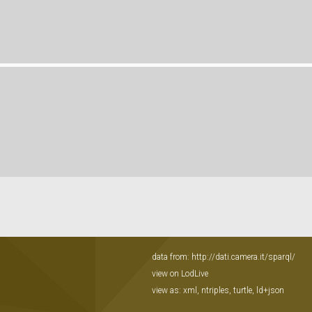
data from:
http://dati.camera.it/sparql/
view on LodLive
view as:
xml
,
ntriples
,
turtle
,
ld+json