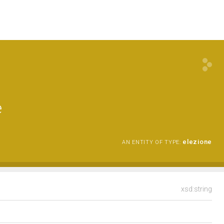
e
elezione
AN ENTITY OF TYPE:
xsd:string