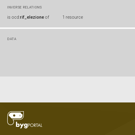
INVERSE RELATIONS
is
ocd:
rif_elezione
of
1 resource
DATA