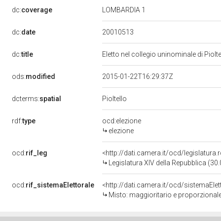
dc:
coverage
LOMBARDIA 1
20010513
dc:
date
dc:
title
Eletto nel collegio uninominale di Piol
ods:
modified
2015-01-22T16:29:37Z
dcterms:
spatial
Pioltello
rdf:
type
ocd:elezione
elezione
ocd:
rif_leg
<http://dati.camera.it/ocd/legislatura
Legislatura XIV della Repubblica (3
ocd:
rif_sistemaElettorale
<http://dati.camera.it/ocd/sistemaElet
Misto: maggioritario e proporzional