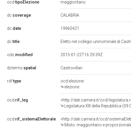
ocd:
tipoElezione
maggioritario
CALABRIA
dc:
coverage
19960421
dc:
date
dc:
title
Eletto nel collegio uninominale di Cast
ods:
modified
2015-01-22T16:29:39Z
dcterms:
spatial
Castrovillari
rdf:
type
ocd:elezione
elezione
ocd:
rif_leg
<http://dati.camera.it/ocd/legislatura
Legislatura XIII della Repubblica (0
ocd:
rif_sistemaElettorale
<http://dati.camera.it/ocd/sistemaElet
Misto: maggioritario e proporzional