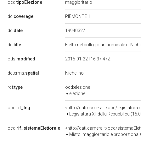
ocd:
tipoElezione
maggioritario
dc:
coverage
PIEMONTE 1
19940327
dc:
date
dc:
title
Eletto nel collegio uninominale di Nich
ods:
modified
2015-01-22T16:37:47Z
dcterms:
spatial
Nichelino
rdf:
type
ocd:elezione
elezione
ocd:
rif_leg
<http://dati.camera.it/ocd/legislatura
Legislatura XII della Repubblica (15
ocd:
rif_sistemaElettorale
<http://dati.camera.it/ocd/sistemaElet
Misto: maggioritario e proporzional