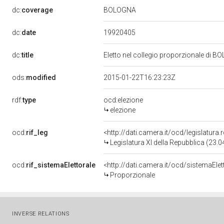
BOLOGNA
dc:
coverage
19920405
dc:
date
dc:
title
Eletto nel collegio proporzionale di B
ods:
modified
2015-01-22T16:23:23Z
rdf:
type
ocd:elezione
elezione
ocd:
rif_leg
<http://dati.camera.it/ocd/legislatura
Legislatura XI della Repubblica (23.
ocd:
rif_sistemaElettorale
<http://dati.camera.it/ocd/sistemaElet
Proporzionale
INVERSE RELATIONS