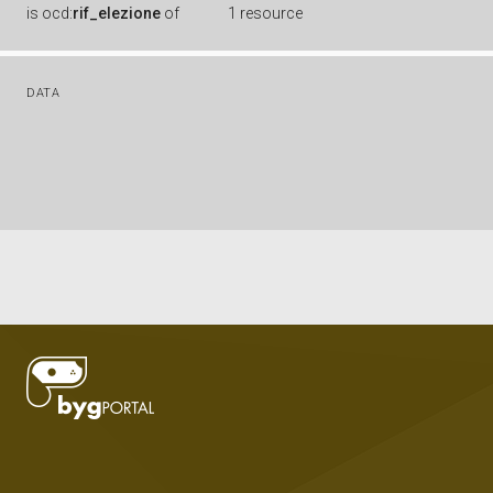
is
ocd:
rif_elezione
of
1 resource
DATA