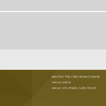
data from:
http://dati.camera.it/sparql/
view on LodLive
view as:
xml
,
ntriples
,
turtle
,
ld+json