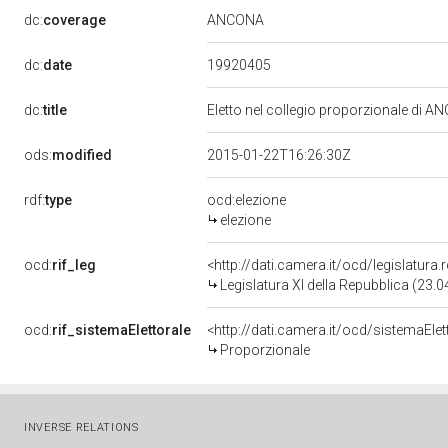
ANCONA
dc:
coverage
19920405
dc:
date
dc:
title
Eletto nel collegio proporzionale di A
ods:
modified
2015-01-22T16:26:30Z
rdf:
type
ocd:elezione
elezione
ocd:
rif_leg
<http://dati.camera.it/ocd/legislatura
Legislatura XI della Repubblica (23.
ocd:
rif_sistemaElettorale
<http://dati.camera.it/ocd/sistemaElet
Proporzionale
INVERSE RELATIONS