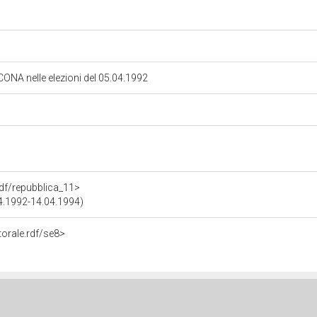
NCONA nelle elezioni del 05.04.1992
.rdf/repubblica_11>
04.1992-14.04.1994)
torale.rdf/se8>