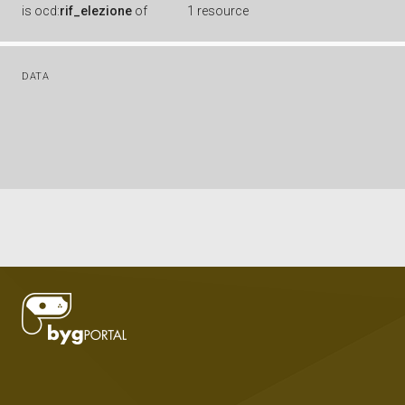
is
ocd:
rif_elezione
of
1 resource
DATA