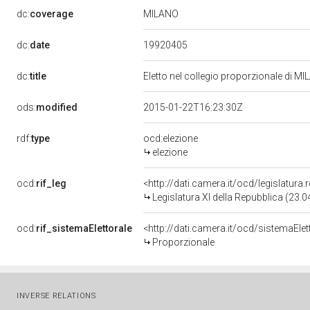
MILANO
dc:
coverage
19920405
dc:
date
dc:
title
Eletto nel collegio proporzionale di MI
ods:
modified
2015-01-22T16:23:30Z
rdf:
type
ocd:elezione
elezione
ocd:
rif_leg
<http://dati.camera.it/ocd/legislatura
Legislatura XI della Repubblica (23.
ocd:
rif_sistemaElettorale
<http://dati.camera.it/ocd/sistemaElet
Proporzionale
INVERSE RELATIONS