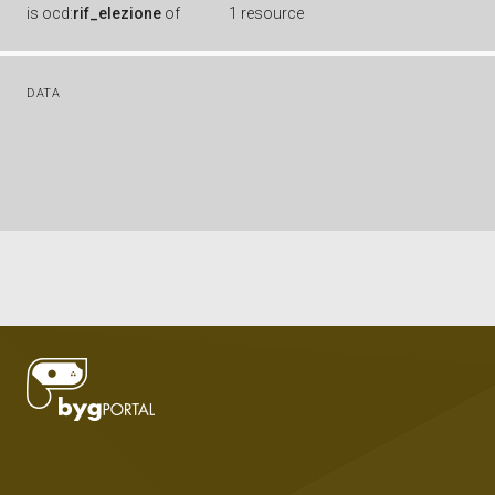
is
ocd:
rif_elezione
of
1 resource
DATA