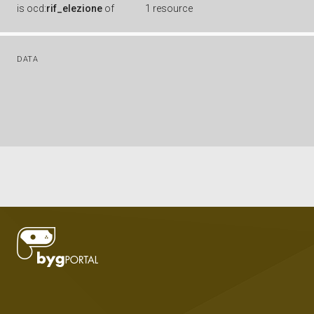
is
ocd:
rif_elezione
of
1 resource
DATA