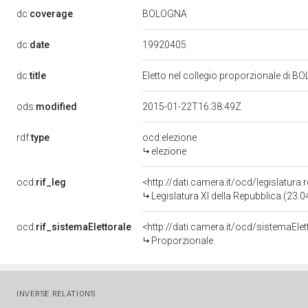
BOLOGNA
dc:
coverage
19920405
dc:
date
dc:
title
Eletto nel collegio proporzionale di B
ods:
modified
2015-01-22T16:38:49Z
rdf:
type
ocd:elezione
elezione
ocd:
rif_leg
<http://dati.camera.it/ocd/legislatura
Legislatura XI della Repubblica (23.
ocd:
rif_sistemaElettorale
<http://dati.camera.it/ocd/sistemaElet
Proporzionale
INVERSE RELATIONS