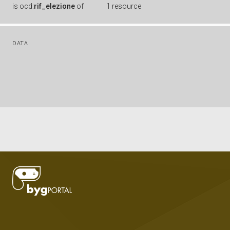
is
ocd:
rif_elezione
of
1 resource
DATA