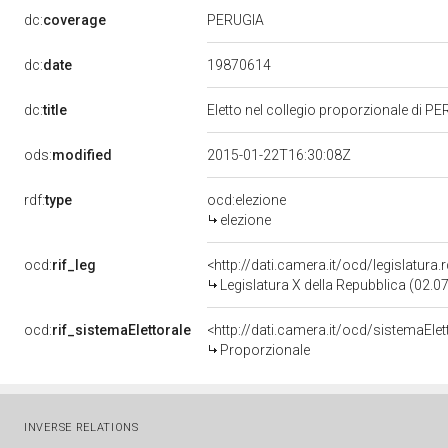
PERUGIA
dc:
coverage
19870614
dc:
date
dc:
title
Eletto nel collegio proporzionale di PE
ods:
modified
2015-01-22T16:30:08Z
rdf:
type
ocd:elezione
elezione
ocd:
rif_leg
<http://dati.camera.it/ocd/legislatura
Legislatura X della Repubblica (02.
ocd:
rif_sistemaElettorale
<http://dati.camera.it/ocd/sistemaElet
Proporzionale
INVERSE RELATIONS