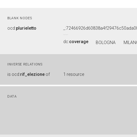
BLANK NODES
ocd:
plurieletto
_:72466926d60838a4f29476c50ada0
dc:
coverage
BOLOGNA
MILA
INVERSE RELATIONS
is
ocd:
rif_elezione
of
1 resource
DATA