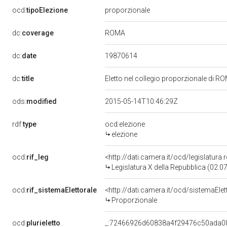
ocd:
tipoElezione
proporzionale
ROMA
dc:
coverage
19870614
dc:
date
dc:
title
Eletto nel collegio proporzionale di RO
ods:
modified
2015-05-14T10:46:29Z
rdf:
type
ocd:elezione
elezione
ocd:
rif_leg
<http://dati.camera.it/ocd/legislatura
Legislatura X della Repubblica (02.
ocd:
rif_sistemaElettorale
<http://dati.camera.it/ocd/sistemaElet
Proporzionale
ocd:
plurieletto
_:72466926d60838a4f29476c50ada0