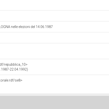
OLOGNA nelle elezioni del 14.06.1987
.rdf/repubblica_10>
07.1987-22.04.1992)
torale.rdf/se8>