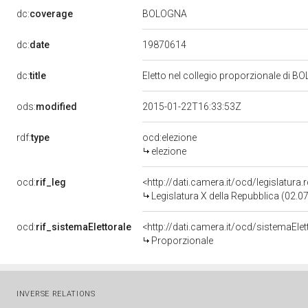
BOLOGNA
dc:
coverage
19870614
dc:
date
dc:
title
Eletto nel collegio proporzionale di B
ods:
modified
2015-01-22T16:33:53Z
rdf:
type
ocd:elezione
elezione
ocd:
rif_leg
<http://dati.camera.it/ocd/legislatura
Legislatura X della Repubblica (02.
ocd:
rif_sistemaElettorale
<http://dati.camera.it/ocd/sistemaElet
Proporzionale
INVERSE RELATIONS