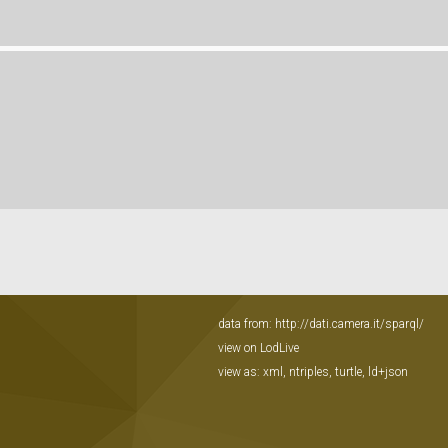
data from:
http://dati.camera.it/sparql/
view on LodLive
view as:
xml
,
ntriples
,
turtle
,
ld+json