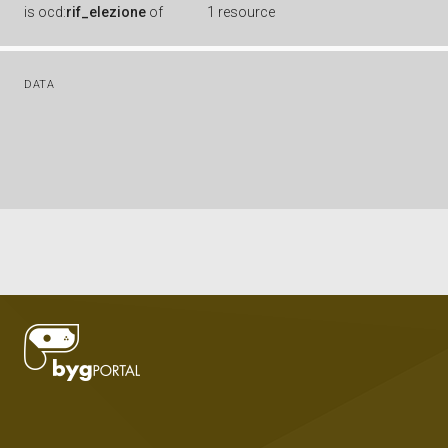
is
ocd:
rif_elezione
of
1 resource
DATA