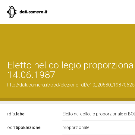
Eletto nel collegio proporzion
14.06.1987
http://dati.camera.it/ocd/elezione.rdf/e10_20630_19870625
rdfs:
label
Eletto nel collegio proporzionale di B
ocd:
tipoElezione
proporzionale