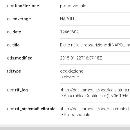
ocd:
tipoElezione
proporzionale
NAPOLI
dc:
coverage
19460602
dc:
date
dc:
title
Eletto nella circoscrizione di NAPOLI n
ods:
modified
2015-01-22T16:37:18Z
rdf:
type
ocd:elezione
elezione
ocd:
rif_leg
<http://dati.camera.it/ocd/legislatura.
Assemblea Costituente (25.06.1946
ocd:
rif_sistemaElettorale
<http://dati.camera.it/ocd/sistemaElet
Proporzionale