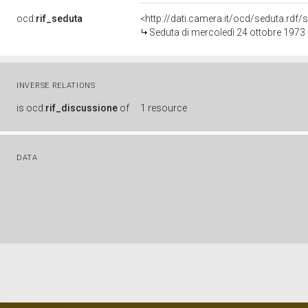
ocd:
rif_seduta
<http://dati.camera.it/ocd/seduta.rdf
Seduta di mercoledì 24 ottobre 1973
INVERSE RELATIONS
is
ocd:
rif_discussione
of
1 resource
DATA