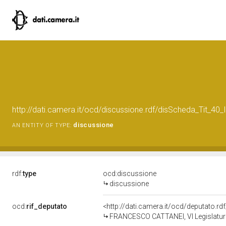
http://dati.camera.it/ocd/discussione.rdf/disScheda_Tit_4
discussione
AN ENTITY OF TYPE:
rdf:
type
ocd:discussione
discussione
ocd:
rif_deputato
<http://dati.camera.it/ocd/deputato.r
FRANCESCO CATTANEI, VI Legislatura