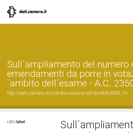
Sull´ampliamento del numero 
emendamenti da porre in votaz
´ambito dell´esame - A.C. 235
http://dati.camera.it/ocd/discussione.rdf/disIdDib9583_16
Sull´ampliament
rdfs:
label