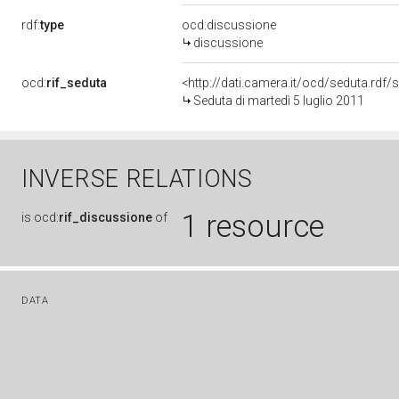
rdf:
type
ocd:discussione
discussione
ocd:
rif_seduta
<http://dati.camera.it/ocd/seduta.rdf
Seduta di martedì 5 luglio 2011
INVERSE RELATIONS
1 resource
is
ocd:
rif_discussione
of
DATA