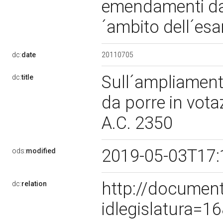
emendamenti da 
´ambito dell´es
20110705
dc:
date
Sull´ampliamen
dc:
title
da porre in vota
A.C. 2350
2019-05-03T17:
ods:
modified
http://documen
dc:
relation
idlegislatura=