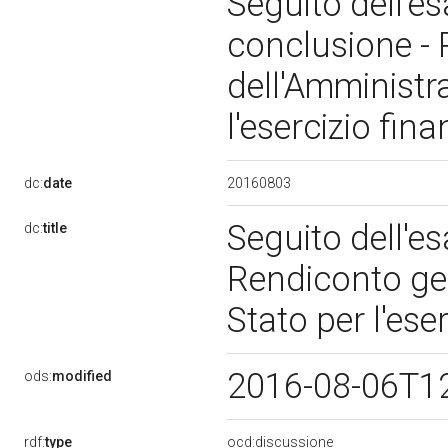
Seguito dell'e
conclusione -
dell'Amministr
l'esercizio fin
20160803
dc:
date
Seguito dell'e
dc:
title
Rendiconto gen
Stato per l'ese
2016-08-06T1
ods:
modified
rdf:
type
ocd:discussione