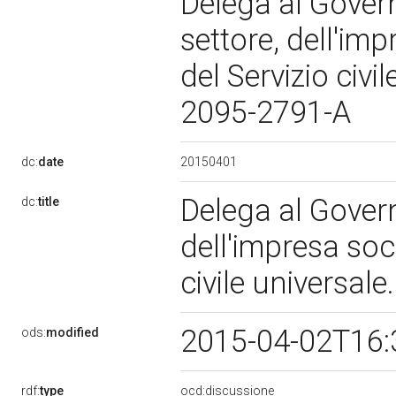
Delega al Govern
settore, dell'imp
del Servizio civi
2095-2791-A
20150401
dc:
date
Delega al Govern
dc:
title
dell'impresa soci
civile universa
2015-04-02T16:
ods:
modified
rdf:
type
ocd:discussione