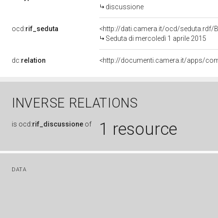
discussione
ocd:
rif_seduta
<http://dati.camera.it/ocd/seduta.rd
Seduta di mercoledì 1 aprile 2015
dc:
relation
INVERSE RELATIONS
1 resource
is
ocd:
rif_discussione
of
DATA