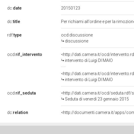
20150123
dc:
date
dc:
title
Per richiami all'ordine e per la rimozion
rdf:
type
ocd:discussione
discussione
ocd:
rif_intervento
<http://dati.camera.it/ocd/intervento.
intervento di Luigi DI MAIO
<http://dati.camera.it/ocd/intervento.
intervento di Luigi DI MAIO
ocd:
rif_seduta
<http://dati.camera.it/ocd/seduta.rdf
Seduta di venerdì 23 gennaio 2015
dc:
relation