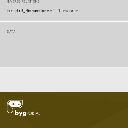
INVERSE RELATIONS
is
ocd:
rif_discussione
of
1 resource
DATA