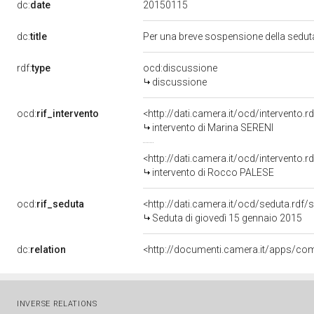
20150115
dc:
date
dc:
title
Per una breve sospensione della seduta
rdf:
type
ocd:discussione
discussione
ocd:
rif_intervento
<http://dati.camera.it/ocd/intervento.
intervento di Marina SERENI
<http://dati.camera.it/ocd/intervento.
intervento di Rocco PALESE
ocd:
rif_seduta
<http://dati.camera.it/ocd/seduta.rdf
Seduta di giovedì 15 gennaio 2015
dc:
relation
INVERSE RELATIONS