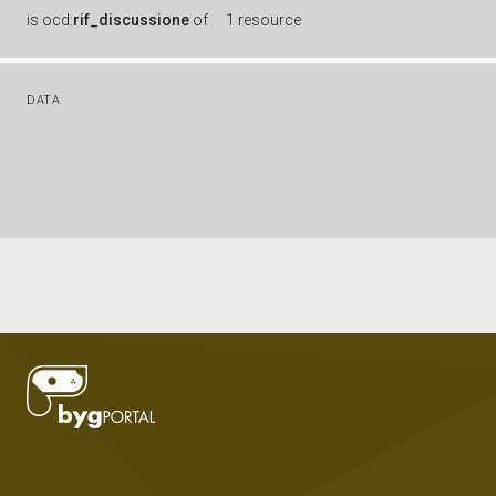
is
ocd:
rif_discussione
of
1 resource
DATA