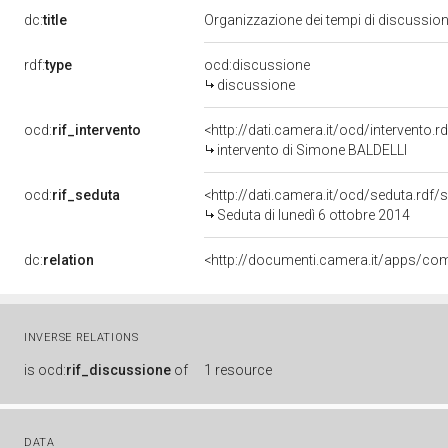
dc:
title
Organizzazione dei tempi di discussione 
rdf:
type
ocd:discussione
discussione
ocd:
rif_intervento
<http://dati.camera.it/ocd/intervento.
intervento di Simone BALDELLI
ocd:
rif_seduta
<http://dati.camera.it/ocd/seduta.rdf
Seduta di lunedì 6 ottobre 2014
dc:
relation
INVERSE RELATIONS
is
ocd:
rif_discussione
of
1 resource
DATA