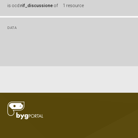
is
ocd:
rif_discussione
of
1 resource
DATA