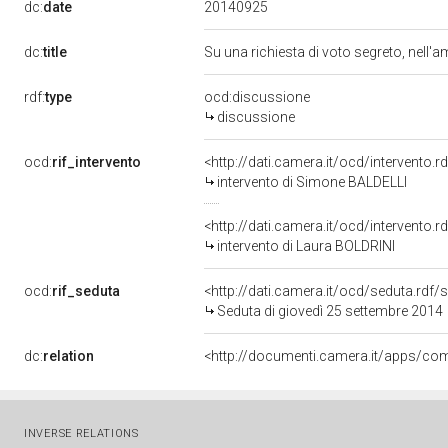
20140925
dc:
date
dc:
title
Su una richiesta di voto segreto, nell'
rdf:
type
ocd:discussione
discussione
ocd:
rif_intervento
<http://dati.camera.it/ocd/intervento.
intervento di Simone BALDELLI
<http://dati.camera.it/ocd/intervento.
intervento di Laura BOLDRINI
ocd:
rif_seduta
<http://dati.camera.it/ocd/seduta.rdf
Seduta di giovedì 25 settembre 2014
dc:
relation
INVERSE RELATIONS