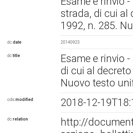
Esame e rinvio -
strada, di cui al
1992, n. 285. N
20140923
dc:
date
Esame e rinvio -
dc:
title
di cui al decreto
Nuovo testo uni
2018-12-19T18:
ods:
modified
http://documen
dc:
relation