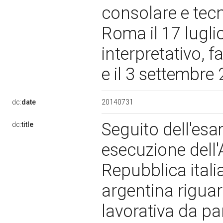
consolare e tecn
Roma il 17 lugli
interpretativo, 
e il 3 settembre
20140731
dc:
date
Seguito dell'esa
dc:
title
esecuzione dell'
Repubblica itali
argentina riguar
lavorativa da par