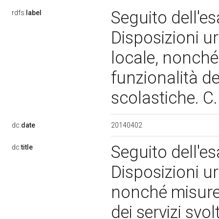
Seguito dell'es
rdfs:
label
Disposizioni ur
locale, nonché 
funzionalità dei
scolastiche. C
20140402
dc:
date
Seguito dell'es
dc:
title
Disposizioni ur
nonché misure 
dei servizi svol