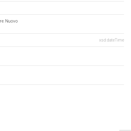
tare. Nuovo
xsd:dateTime