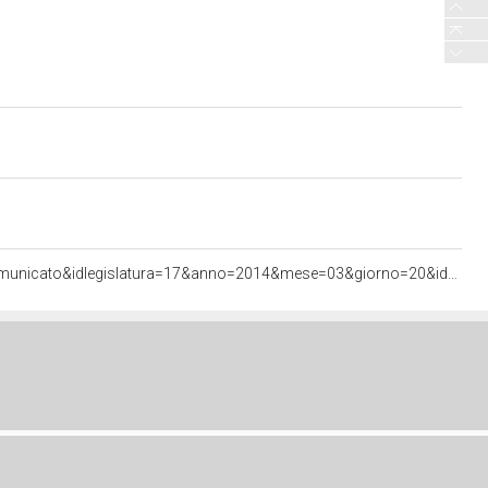
<http://documenti.camera.it/apps/commonServices/getDocumento.ashx?sezione=bollettini&tipoDoc=comunicato&idlegislatura=17&anno=2014&mese=03&giorno=20&idcommissione=13&pagina=data.20140320.com13.bollettino.sede00030.tit00020&ancora=data.20140320.com13.bollettino.sede00030.tit00020#data.20140320.com13.bollettino.sede00030.tit00020>