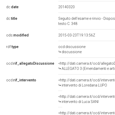
20140320
dc:
date
dc:
title
Seguito dell'esame e rinvio - Disposi
testo C. 348
ods:
modified
2015-03-23T19:13:56Z
rdf:
type
ocd:discussione
discussione
ocd:
rif_allegatoDiscussione
<http://dati.camera.it/ocd/allegat
ALLEGATO 3 (Emendamenti e artico
ocd:
rif_intervento
<http://dati.camera.it/ocd/interve
intervento di Loredana LUPO
<http://dati.camera.it/ocd/interve
intervento di Luca SANI
<http://dati.camera.it/ocd/interve