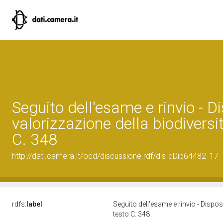
Seguito dell'esame e rinvio - Di
valorizzazione della biodivers
C. 348
http://dati.camera.it/ocd/discussione.rdf/disIdDib64482_17
rdfs:
label
Seguito dell'esame e rinvio - Disposi
testo C. 348