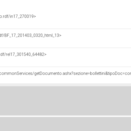
nto.rdf/in17_270019>
a.rdf/BF_17_201403_0320_html_13>
e.rdf/rel17_301540_64482>