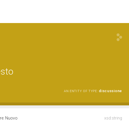
esto
discussione
AN ENTITY OF TYPE:
tare. Nuovo
xsd:string