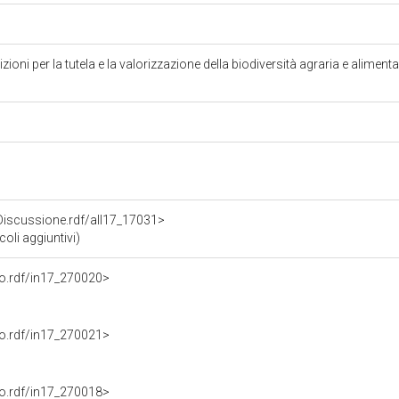
zioni per la tutela e la valorizzazione della biodiversità agraria e alimen
oDiscussione.rdf/all17_17031>
li aggiuntivi)
nto.rdf/in17_270020>
nto.rdf/in17_270021>
nto.rdf/in17_270018>