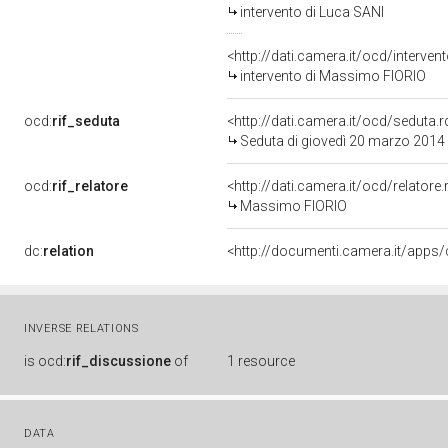
intervento di Luca SANI
<http://dati.camera.it/ocd/interve
intervento di Massimo FIORIO
ocd:
rif_seduta
<http://dati.camera.it/ocd/sedut
Seduta di giovedì 20 marzo 2014
ocd:
rif_relatore
<http://dati.camera.it/ocd/relator
Massimo FIORIO
dc:
relation
INVERSE RELATIONS
is
ocd:
rif_discussione
of
1 resource
DATA