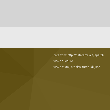
data from:
http://dati.camera.it/sparql/
view on LodLive
view as:
xml
,
ntriples
,
turtle
,
ld+json