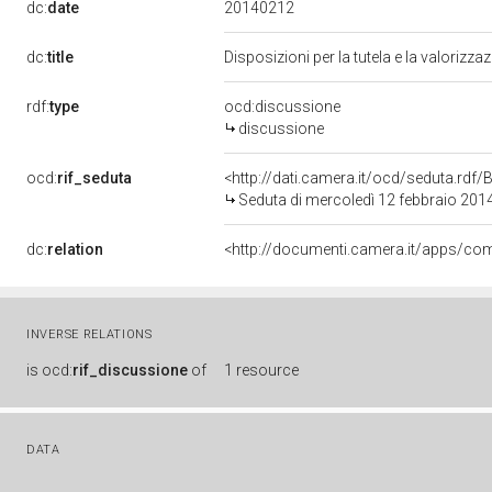
20140212
dc:
date
dc:
title
Disposizioni per la tutela e la valorizza
rdf:
type
ocd:discussione
discussione
ocd:
rif_seduta
<http://dati.camera.it/ocd/seduta.rd
Seduta di mercoledì 12 febbraio 201
dc:
relation
INVERSE RELATIONS
is
ocd:
rif_discussione
of
1 resource
DATA