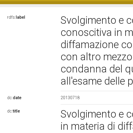
Svolgimento e c
rdfs:
label
conoscitiva in m
diffamazione co
con altro mezzo d
condanna del que
all'esame delle 
20130718
dc:
date
Svolgimento e c
dc:
title
in materia di di