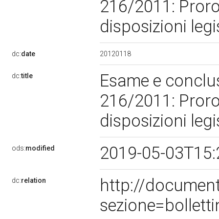
216/2011: Prorog
disposizioni legi
20120118
dc:
date
Esame e conclus
dc:
title
216/2011: Prorog
disposizioni legi
2019-05-03T15:
ods:
modified
http://documen
dc:
relation
sezione=bollet