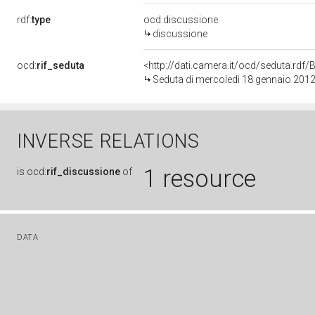
rdf:
type
ocd:discussione
discussione
ocd:
rif_seduta
<http://dati.camera.it/ocd/seduta.rd
Seduta di mercoledì 18 gennaio 201
INVERSE RELATIONS
1 resource
is
ocd:
rif_discussione
of
DATA