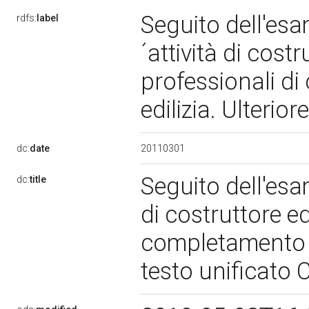
Seguito dell'esam
rdfs:
label
´attività di costr
professionali di
edilizia. Ulterio
20110301
dc:
date
Seguito dell'esam
dc:
title
di costruttore edi
completamento e 
testo unificato 