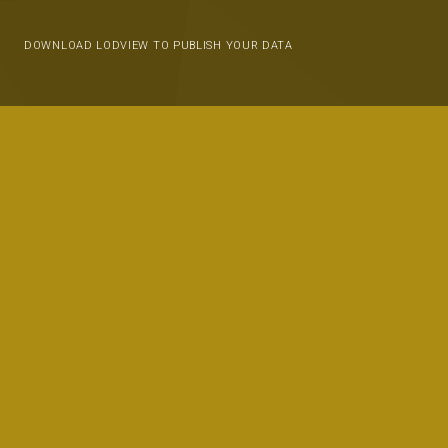
DOWNLOAD LODVIEW TO PUBLISH YOUR DATA