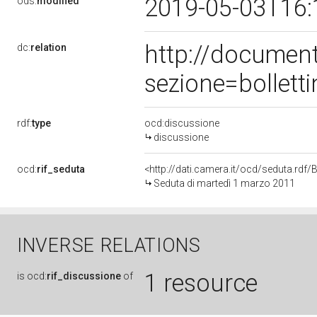
2019-05-03T16:
ods:
modified
http://documen
dc:
relation
sezione=bollet
rdf:
type
ocd:discussione
discussione
ocd:
rif_seduta
<http://dati.camera.it/ocd/seduta.rd
Seduta di martedì 1 marzo 2011
INVERSE RELATIONS
1 resource
is
ocd:
rif_discussione
of