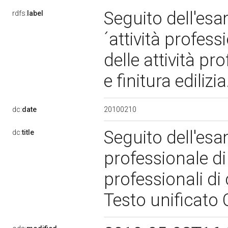
Seguito dell'esam
rdfs:
label
´attività profess
delle attività p
e finitura ediliz
20100210
dc:
date
Seguito dell'esam
dc:
title
professionale di 
professionali di
Testo unificato 