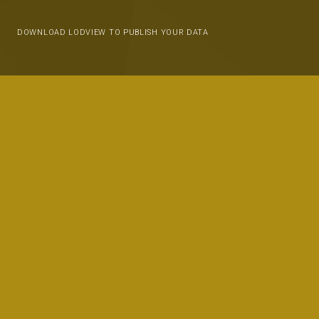
DOWNLOAD LODVIEW TO PUBLISH YOUR DATA