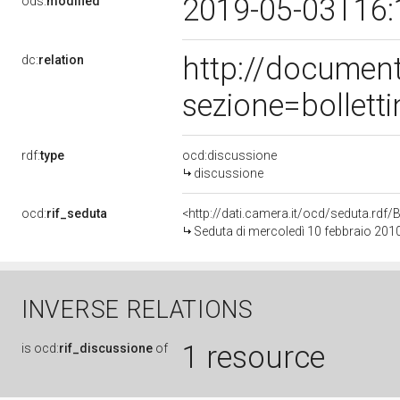
2019-05-03T16:
ods:
modified
http://documen
dc:
relation
sezione=bollet
rdf:
type
ocd:discussione
discussione
ocd:
rif_seduta
<http://dati.camera.it/ocd/seduta.rd
Seduta di mercoledì 10 febbraio 201
INVERSE RELATIONS
1 resource
is
ocd:
rif_discussione
of