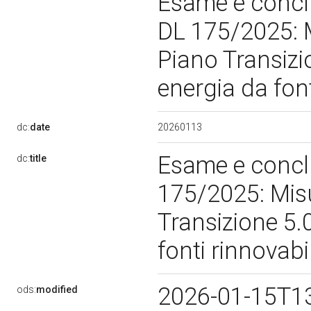
Esame e conclu
DL 175/2025: M
Piano Transizi
energia da font
20260113
dc:
date
Esame e conclu
dc:
title
175/2025: Misu
Transizione 5.
fonti rinnovabi
2026-01-15T1
ods:
modified