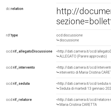
http://docume
dc:
relation
sezione=bolle
rdf:
type
ocd:discussione
discussione
ocd:
rif_allegatoDiscussione
<http://dati.camera.it/ocd/allegat
ALLEGATO (Parere approvato)
ocd:
rif_intervento
<http://dati.camera.it/ocd/interve
intervento di Maria Cristina CAR
ocd:
rif_seduta
<http://dati.camera.it/ocd/sedut
Seduta di martedì 13 gennaio 20
ocd:
rif_relatore
<http://dati.camera.it/ocd/relator
Maria Cristina CARETTA