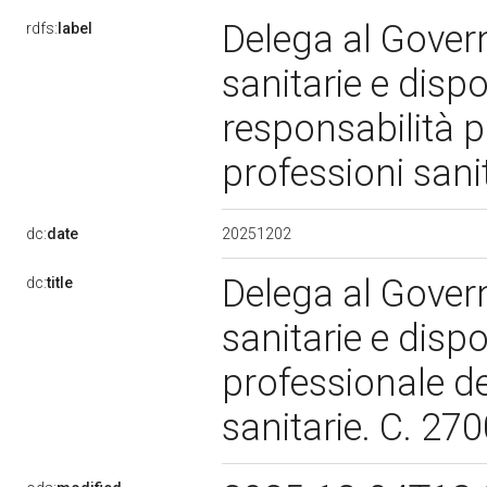
Delega al Govern
rdfs:
label
sanitarie e dispo
responsabilità p
professioni sani
20251202
dc:
date
Delega al Govern
dc:
title
sanitarie e dispo
professionale de
sanitarie. C. 27