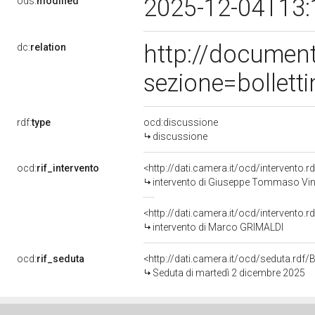
2025-12-04T13:
ods:
modified
http://documen
dc:
relation
sezione=bollet
rdf:
type
ocd:discussione
discussione
ocd:
rif_intervento
<http://dati.camera.it/ocd/intervento.
intervento di Giuseppe Tommaso V
<http://dati.camera.it/ocd/intervento.
intervento di Marco GRIMALDI
ocd:
rif_seduta
<http://dati.camera.it/ocd/seduta.rd
Seduta di martedì 2 dicembre 2025