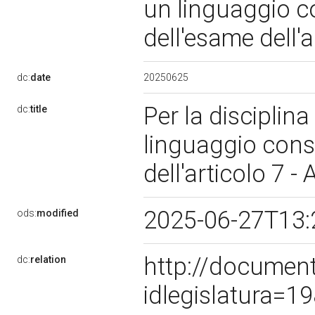
un linguaggio c
dell'esame dell'a
20250625
dc:
date
Per la disciplina
dc:
title
linguaggio cons
dell'articolo 7 -
2025-06-27T13:
ods:
modified
http://documen
dc:
relation
idlegislatura=