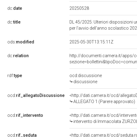
20250528
dc:
date
dc:
title
DL 45/2025: Ulteriori disposizioni ur
per l'avvio dell'anno scolastico 2
ods:
modified
2025-05-30T13:15:11Z
dc:
relation
http://documenti.camera.it/app
sezione=bollettini&tipoDoc=comu
rdf:
type
ocd:discussione
discussione
ocd:
rif_allegatoDiscussione
<http://dati.camera.it/ocd/allegat
ALLEGATO 1 (Parere approvato)
ocd:
rif_intervento
<http://dati.camera.it/ocd/interve
intervento di Immacolata ZURZ
ocd:
rif_seduta
<http://dati.camera.it/ocd/sedut