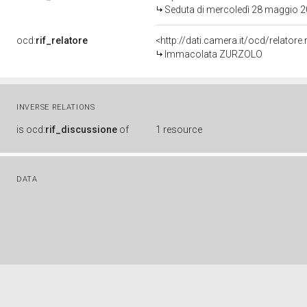
Seduta di mercoledì 28 maggio 
ocd:
rif_relatore
<http://dati.camera.it/ocd/relator
Immacolata ZURZOLO
INVERSE RELATIONS
is
ocd:
rif_discussione
of
1 resource
DATA