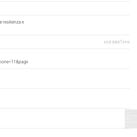
e resilienza e
xsd:dateTime
e=11&pagina=data.20250528.com11.bollettino.sede00010.tit00010&a