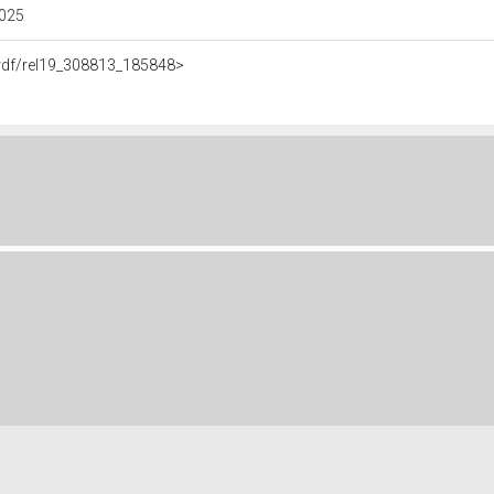
2025
e.rdf/rel19_308813_185848>