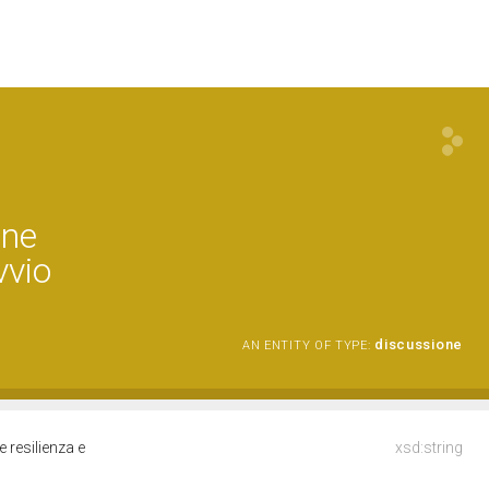
one
vvio
discussione
AN ENTITY OF TYPE:
e resilienza e
xsd:string