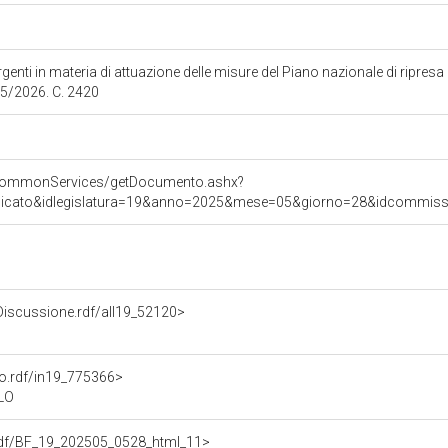
genti in materia di attuazione delle misure del Piano nazionale di ripresa 
025/2026. C. 2420
s/commonServices/getDocumento.ashx?
nicato&idlegislatura=19&anno=2025&mese=05&giorno=28&idcommission
oDiscussione.rdf/all19_52120>
nto.rdf/in19_775366>
OLO
a.rdf/BF_19_202505_0528_html_11>