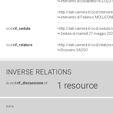
intervento di Elisabetta PICCOLO
<http://dati.camera.it/ocd/interve
intervento di Federico MOLLICON
ocd:
rif_seduta
<http://dati.camera.it/ocd/sedut
Seduta di martedì 27 maggio 20
ocd:
rif_relatore
<http://dati.camera.it/ocd/relator
Rossano SASSO
INVERSE RELATIONS
1 resource
is
ocd:
rif_discussione
of
DATA