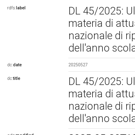
DL 45/2025: Ult
rdfs:
label
materia di att
nazionale di rip
dell'anno scol
20250527
dc:
date
DL 45/2025: Ult
dc:
title
materia di att
nazionale di rip
dell'anno scol