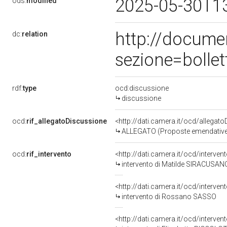
2025-05-30T1
ods:
modified
http://docume
dc:
relation
sezione=bolle
rdf:
type
ocd:discussione
discussione
ocd:
rif_allegatoDiscussione
<http://dati.camera.it/ocd/allegat
ALLEGATO (Proposte emendative 
ocd:
rif_intervento
<http://dati.camera.it/ocd/interve
intervento di Matilde SIRACUSAN
<http://dati.camera.it/ocd/interve
intervento di Rossano SASSO
<http://dati.camera.it/ocd/interve