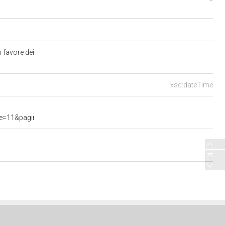
n favore dei
xsd:dateTime
1&pagina=data.20241023.com11.bollettino.sede00030.tit00010&anco