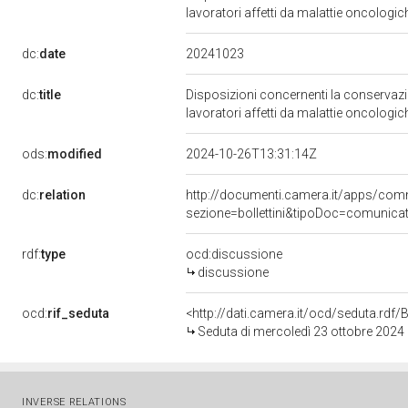
lavoratori affetti da malattie oncologi
20241023
dc:
date
dc:
title
Disposizioni concernenti la conservazio
lavoratori affetti da malattie oncologi
ods:
modified
2024-10-26T13:31:14Z
dc:
relation
http://documenti.camera.it/apps/co
sezione=bollettini&tipoDoc=comunic
rdf:
type
ocd:discussione
discussione
ocd:
rif_seduta
<http://dati.camera.it/ocd/seduta.rd
Seduta di mercoledì 23 ottobre 2024
INVERSE RELATIONS