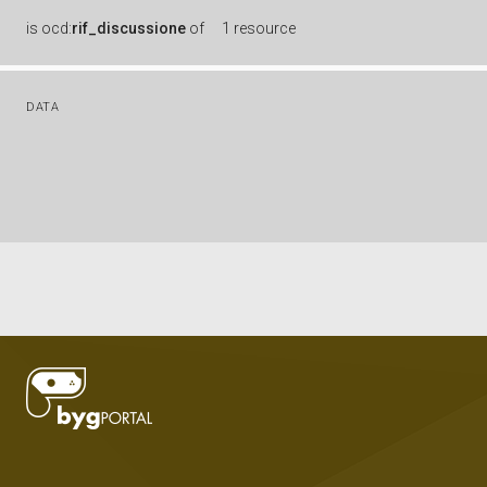
is
ocd:
rif_discussione
of
1 resource
DATA