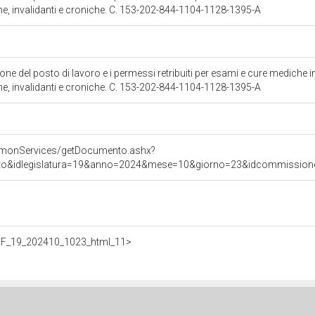
che, invalidanti e croniche. C. 153-202-844-1104-1128-1395-A
ne del posto di lavoro e i permessi retribuiti per esami e cure mediche i
che, invalidanti e croniche. C. 153-202-844-1104-1128-1395-A
mmonServices/getDocumento.ashx?
ato&idlegislatura=19&anno=2024&mese=10&giorno=23&idcommissione=1
f/BF_19_202410_1023_html_11>