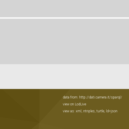
data from:
http://dati.camera.it/sparql/
view on LodLive
view as:
xml
,
ntriples
,
turtle
,
ld+json