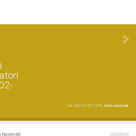
i
atori
202-
discussione
AN ENTITY OF TYPE:
n favore dei
xsd:string